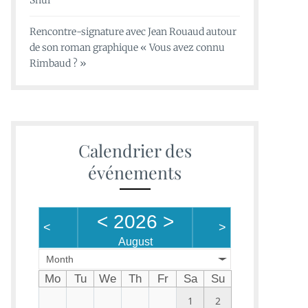
Shui
Rencontre-signature avec Jean Rouaud autour
de son roman graphique « Vous avez connu
Rimbaud ? »
Calendrier des
événements
<
2026
>
<
>
August
Month
Mo
Tu
We
Th
Fr
Sa
Su
1
2