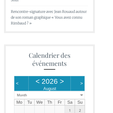
Shui
Rencontre-signature avec Jean Rouaud autour
de son roman graphique « Vous avez connu
Rimbaud ? »
Calendrier des
événements
<
2026
>
<
>
August
Month
Mo
Tu
We
Th
Fr
Sa
Su
1
2