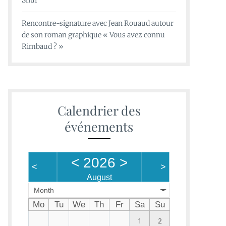
Shui
Rencontre-signature avec Jean Rouaud autour
de son roman graphique « Vous avez connu
Rimbaud ? »
Calendrier des
événements
<
2026
>
<
>
August
Month
Mo
Tu
We
Th
Fr
Sa
Su
1
2