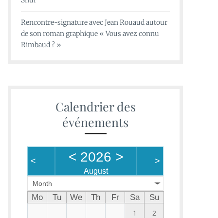
Shui
Rencontre-signature avec Jean Rouaud autour
de son roman graphique « Vous avez connu
Rimbaud ? »
Calendrier des
événements
<
2026
>
<
>
August
Month
Mo
Tu
We
Th
Fr
Sa
Su
1
2