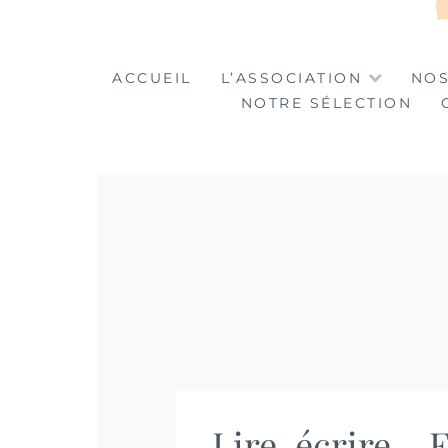
LA TABLE DES MA
LA CULTURE AU SERVICE DE L'INSERTION
ACCUEIL
L’ASSOCIATION
NOS
NOTRE SÉLECTION
Lire, écrire… 