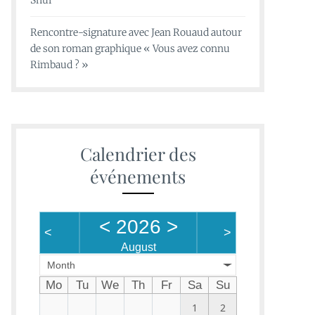
Shui
Rencontre-signature avec Jean Rouaud autour
de son roman graphique « Vous avez connu
Rimbaud ? »
Calendrier des
événements
<
2026
>
<
>
August
Month
Mo
Tu
We
Th
Fr
Sa
Su
1
2