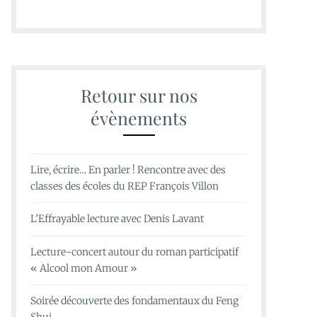
L’Effrayable lectur
Lavant
RETOUR SUR LES ÉVÉ
Retour sur nos
Denis Lavant, Grand prix de l’humour noir du 
évènements
le César du meilleur acteur en 2013, récompensé
Table des Matières pour une lecture publique d
paru aux Editions d’en bas (2018). Cet ouvrage 
Lire, écrire… En parler ! Rencontre avec des
la folie de […]
classes des écoles du REP François Villon
28 SEPTEMBRE 2
L’Effrayable lecture avec Denis Lavant
Lecture-concert autour du roman participatif
POURSUIVRE L
« Alcool mon Amour »
LECTURE
Soirée découverte des fondamentaux du Feng