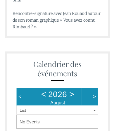
Shui
Rencontre-signature avec Jean Rouaud autour
de son roman graphique « Vous avez connu
Rimbaud ? »
Calendrier des
événements
<
2026
>
<
>
August
List
No Events