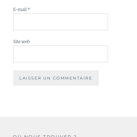
E-mail
*
Site web
OÙ NOUS TROUVER ?