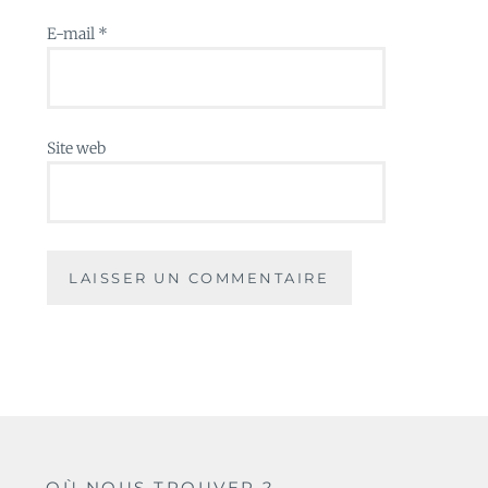
E-mail
*
Site web
OÙ NOUS TROUVER ?