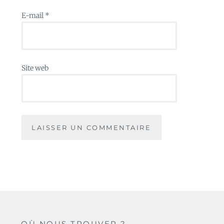
E-mail
*
Site web
OÙ NOUS TROUVER ?