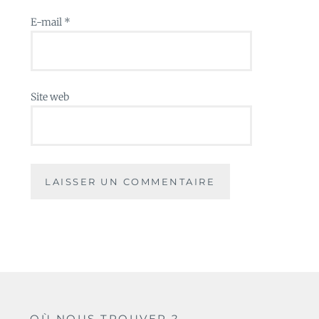
E-mail
*
Site web
OÙ NOUS TROUVER ?