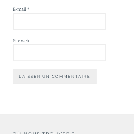
E-mail
*
Site web
OÙ NOUS TROUVER ?