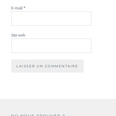
E-mail
*
Site web
OÙ NOUS TROUVER ?