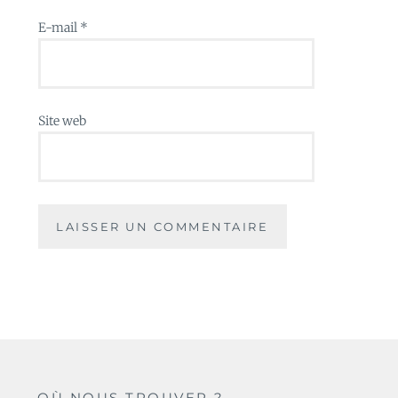
E-mail
*
Site web
OÙ NOUS TROUVER ?