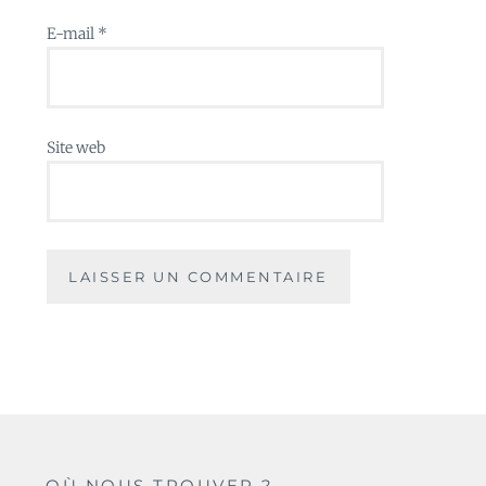
E-mail
*
Site web
OÙ NOUS TROUVER ?