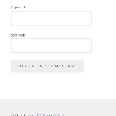
E-mail
*
Site web
OÙ NOUS TROUVER ?