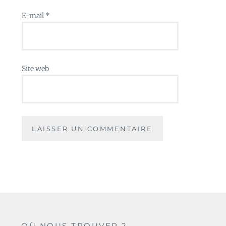
E-mail
*
Site web
OÙ NOUS TROUVER ?