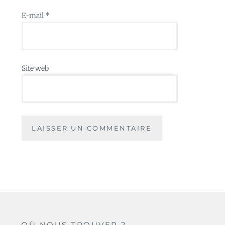
E-mail
*
Site web
OÙ NOUS TROUVER ?