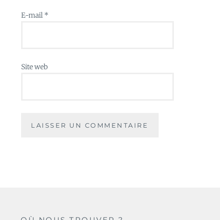
E-mail
*
Site web
OÙ NOUS TROUVER ?