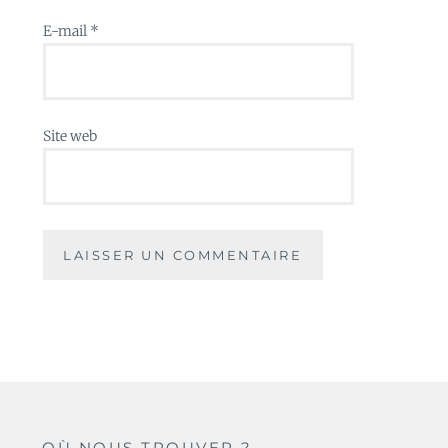
E-mail
*
Site web
OÙ NOUS TROUVER ?