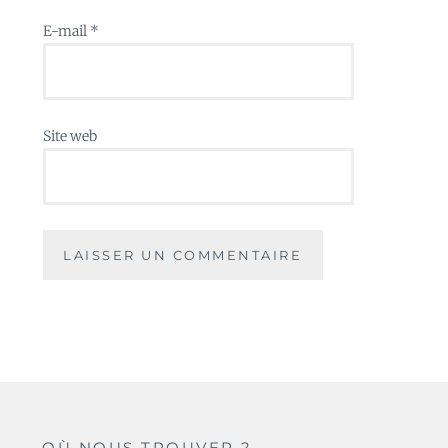
E-mail
*
Site web
OÙ NOUS TROUVER ?