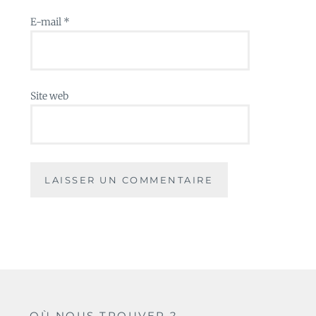
E-mail
*
Site web
OÙ NOUS TROUVER ?