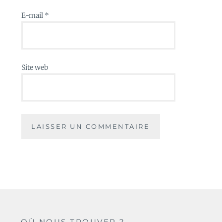
E-mail
*
Site web
OÙ NOUS TROUVER ?