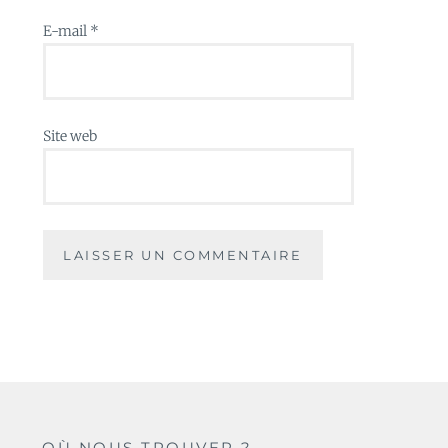
E-mail
*
Site web
OÙ NOUS TROUVER ?