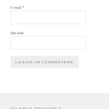
E-mail
*
Site web
OÙ NOUS TROUVER ?