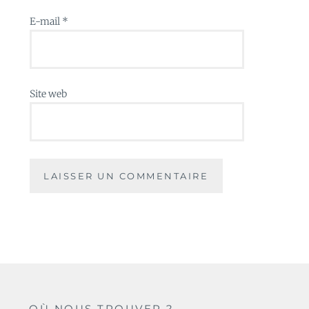
E-mail
*
Site web
OÙ NOUS TROUVER ?