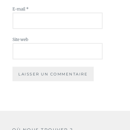
E-mail
*
Site web
OÙ NOUS TROUVER ?