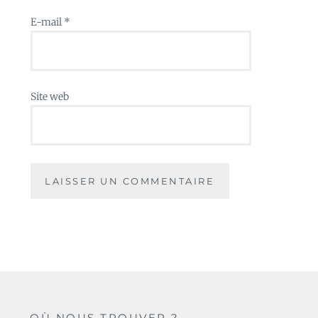
E-mail
*
Site web
OÙ NOUS TROUVER ?