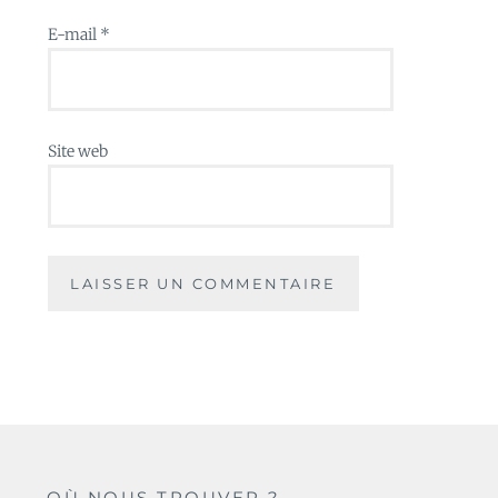
E-mail
*
Site web
OÙ NOUS TROUVER ?