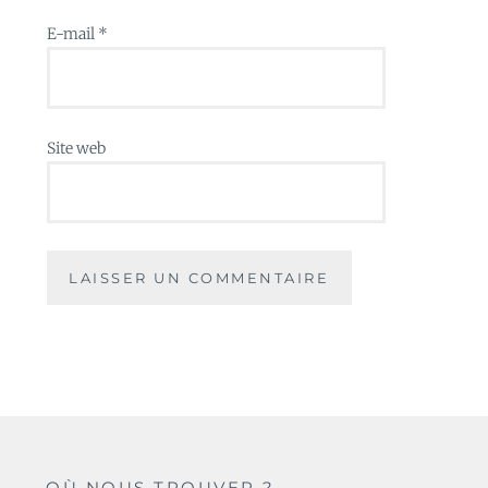
E-mail
*
Site web
OÙ NOUS TROUVER ?