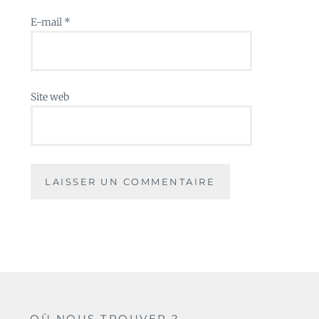
E-mail
*
Site web
OÙ NOUS TROUVER ?