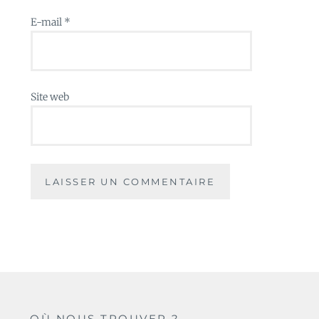
E-mail
*
Site web
OÙ NOUS TROUVER ?