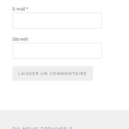
E-mail
*
Site web
OÙ NOUS TROUVER ?