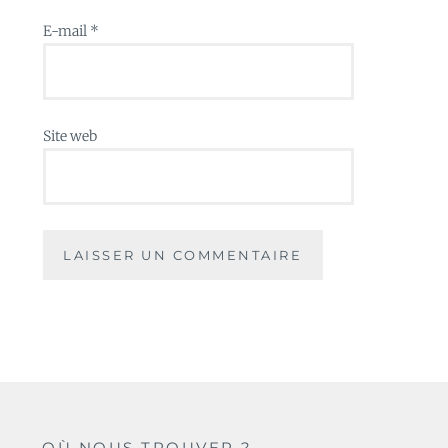
E-mail
*
Site web
OÙ NOUS TROUVER ?