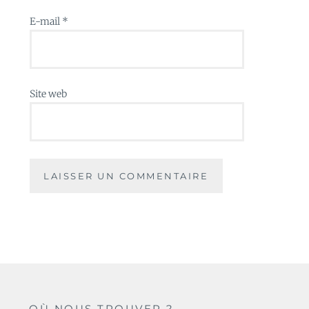
E-mail
*
Site web
OÙ NOUS TROUVER ?