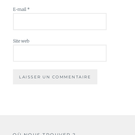
E-mail
*
Site web
OÙ NOUS TROUVER ?