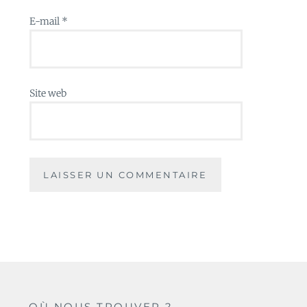
E-mail
*
Site web
OÙ NOUS TROUVER ?