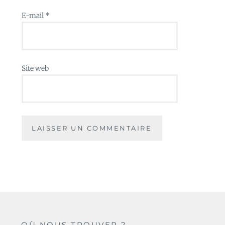
E-mail
*
Site web
OÙ NOUS TROUVER ?