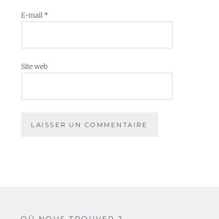
E-mail
*
Site web
OÙ NOUS TROUVER ?