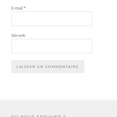
E-mail
*
Site web
OÙ NOUS TROUVER ?