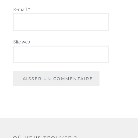
E-mail
*
Site web
OÙ NOUS TROUVER ?