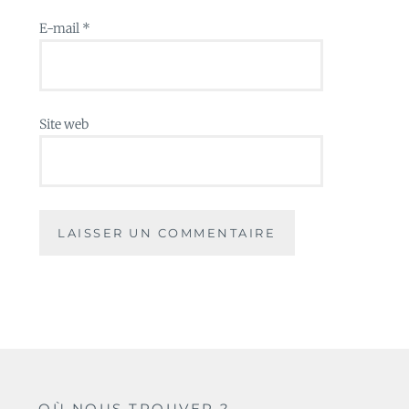
E-mail
*
Site web
OÙ NOUS TROUVER ?