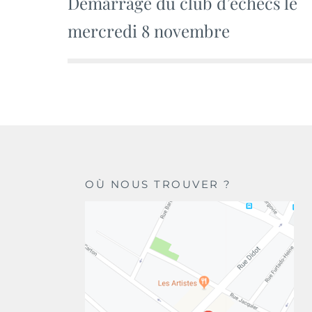
Démarrage du club d’échecs le
de
mercredi 8 novembre
l’article
OÙ NOUS TROUVER ?