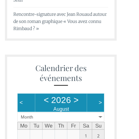
Shui
Rencontre-signature avec Jean Rouaud autour
de son roman graphique « Vous avez connu
Rimbaud ? »
Calendrier des
événements
<
2026
>
<
>
August
Month
Mo
Tu
We
Th
Fr
Sa
Su
1
2