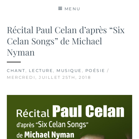
MATIÈRES
MENU
Récital Paul Celan d’après “Six
Celan Songs” de Michael
Nyman
CHANT
,
LECTURE
,
MUSIQUE
,
POÉSIE
/
MERCREDI, JUILLET 25TH, 2018