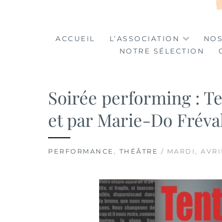
LA TABLE DES MA
LA CULTURE AU SERVICE DE L'INSERTION
ACCUEIL
L’ASSOCIATION
NOS
NOTRE SÉLECTION
Soirée performing : Te
et par Marie-Do Fréva
PERFORMANCE
,
THÉÂTRE
/ MARDI, AVRI