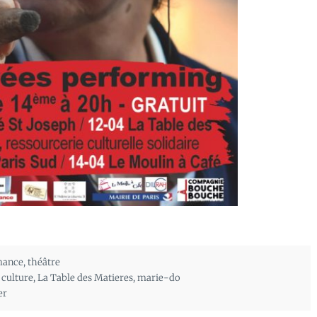
mance
,
théâtre
,
culture
,
La Table des Matieres
,
marie-do
er