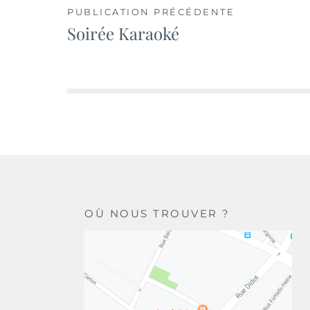
Navigation
PUBLICATION PRÉCÉDENTE
Soirée Karaoké
de
l’article
OÙ NOUS TROUVER ?