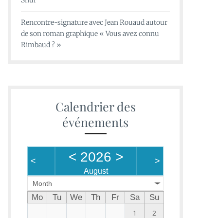
Shui
Rencontre-signature avec Jean Rouaud autour
de son roman graphique « Vous avez connu
Rimbaud ? »
Calendrier des
événements
<
2026
>
<
>
August
Month
Mo
Tu
We
Th
Fr
Sa
Su
1
2