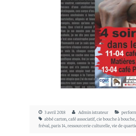
3 avril 2018
Admin istrateur
perfor
abbé carton
,
café associatif
,
cie bouche à bouche
fréval
,
paris 14
,
ressourcerie culturelle
,
vie de quarti