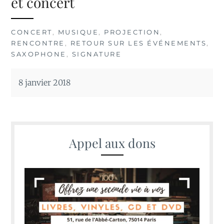
et concert
CONCERT
,
MUSIQUE
,
PROJECTION
,
RENCONTRE
,
RETOUR SUR LES ÉVÉNEMENTS
,
SAXOPHONE
,
SIGNATURE
8 janvier 2018
Appel aux dons