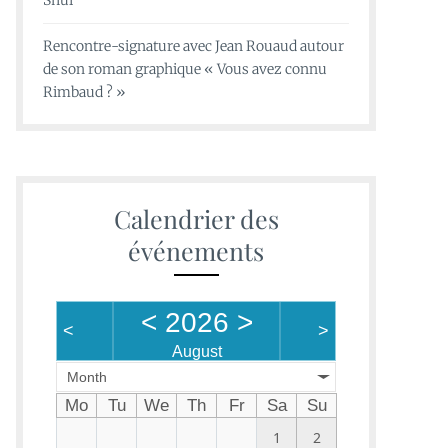
Shui
Rencontre-signature avec Jean Rouaud autour
de son roman graphique « Vous avez connu
Rimbaud ? »
Calendrier des
événements
<
2026
>
<
>
August
Month
Mo
Tu
We
Th
Fr
Sa
Su
1
2