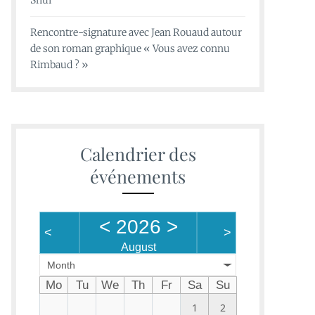
Shui
Rencontre-signature avec Jean Rouaud autour
de son roman graphique « Vous avez connu
Rimbaud ? »
Calendrier des
événements
<
2026
>
<
>
August
Month
Mo
Tu
We
Th
Fr
Sa
Su
1
2