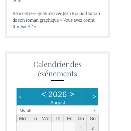
Shui
Rencontre-signature avec Jean Rouaud autour
de son roman graphique « Vous avez connu
Rimbaud ? »
Calendrier des
événements
<
2026
>
<
>
August
Month
Mo
Tu
We
Th
Fr
Sa
Su
1
2