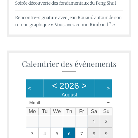
Soirée découverte des fondamentaux du Feng Shui
Rencontre-signature avec Jean Rouaud autour de son
roman graphique « Vous avez connu Rimbaud ? »
Calendrier des événements
<
2026
>
<
>
August
Month
Mo
Tu
We
Th
Fr
Sa
Su
1
2
3
4
5
6
7
8
9