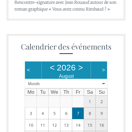
Rencontre-signature avec Jean Rouaud autour de son
roman graphique « Vous avez connu Rimbaud ? »
Calendrier des événements
<
2026
>
<
>
August
Month
Mo
Tu
We
Th
Fr
Sa
Su
1
2
3
4
5
6
7
8
9
10
11
12
13
14
15
16